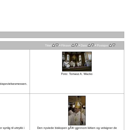
•
•
•
Tittel
Filnavn
Dato
Posisjon
Foto: Tomasz A. Wacko
 bispevielsesmessen.
synlig til uttrykk i
Den nyviede biskopen gÃ¥r gjennom kirken og velsigner de