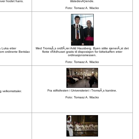
ver hodet hans.
tilstedevÃ¦rende.
Foto: Tomasz A. Wacko
 Luka etter
Med TromsÃ¸s ordfÃ¸rer Arild Hausberg. Byen stilte sjenerÃ¸st det
m ordinerte Berislav
flotte rÃ¥dhuset gratis til disposisjon for kirkekaffen etter
ordinasjonsmessen.
Foto: Tomasz A. Wacko
Fra stiftsfesten i Universitetet i TromsÃ¸s kantine.
 velkomsttaler.
Foto: Tomasz A. Wacko