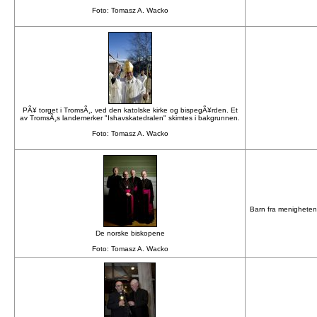
store
Foto: Tomasz A. Wacko
Symantec
shop
Shop
Autodesk
PÃ¥ torget i TromsÃ¸, ved den katolske kirke og bispegÃ¥rden. Et
Software
av TromsÃ¸s landemerker "Ishavskatedralen" skimtes i bakgrunnen.
Foto: Tomasz A. Wacko
Online
store
VMware
Software
Online
Barn fra menigheten 
store
De norske biskopene
Borland
Foto: Tomasz A. Wacko
Software
shop