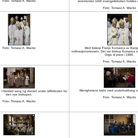
Foto: Tomasz A. Wacko
seremonien nÃ¥r evangelieboken holdes o
Foto: Tomasz A. Wacko
Foto: Tomasz A. Wacko
Med biskop Franjo Komarica av Banja
ordinasjonsmessen. Det var biskop Komarica so
Grgic til prest i 1986.
Foto: Tomasz A. Wacko
Menighetene bidro med underholdning og
i Harstad sang og danset under stiftsfesten for
den nye biskopen.
Foto: Tomasz A. Wacko
Foto: Tomasz A. Wacko