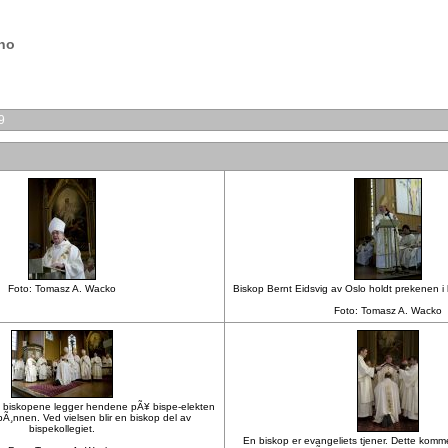
.no
9
Foto: Tomasz A. Wacko
Biskop Bernt Eidsvig av Oslo holdt prekenen i
Foto: Tomasz A. Wacko
e biskopene legger hendene pÃ¥ bispe-elekten
sbÃ¸nnen. Ved vielsen blir en biskop del av
bispekollegiet.
En biskop er evangeliets tjener. Dette kommer 