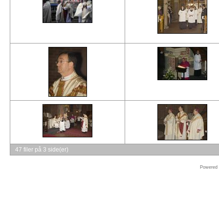
Online
store
Microsoft
Software
Online
store
Windows
Software
Shop
Adobe
Software
Online
store
Autodesk
47 filer på 3 side(er)
Software
Shop
Powered
MAC
Software