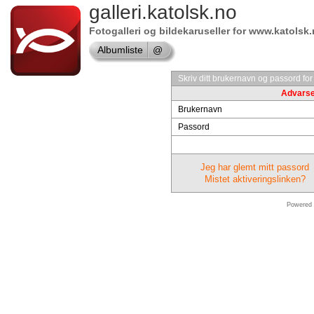
galleri.katolsk.no
Shop
Microsoft
Fotogalleri og bildekaruseller for www.katolsk
Albumliste
@
Software
Online
Skriv ditt brukernavn og passord for
Advarsel
store
Brukernavn
Shop
Passord
Software
Jeg har glemt mitt passord
Online
store
Mistet aktiveringslinken?
Borland
Software
Powered
shop
Shop
Adobe
Software
Online