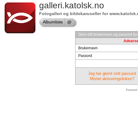
Shop
galleri.katolsk.no
Autodesk
Fotogalleri og bildekaruseller for www.katolsk
Software
Albumliste
@
Online
store
Skriv ditt brukernavn og passord for
Advarsel
VMware
Brukernavn
Software
Passord
Online
store
Jeg har glemt mitt passord
Mistet aktiveringslinken?
Shop
Powered
Software
Online
store
Symantec
shop
Online