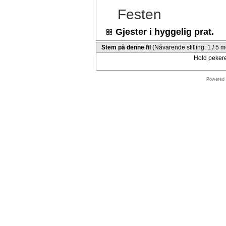
Borland
Festen
Software
shop
Gjester i hyggelig prat.
Shop
Autodesk
Stem på denne fil
(Nåvarende stilling: 1 / 5
Software
Hold pekere
Online
store
Powered
Adobe
Software
Online
store
Symantec
shop
Shop
Software
Store
Shop
Microsoft