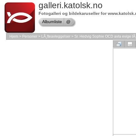
galleri.katolsk.no
Online
store
Symantec
Fotogalleri og bildekaruseller for www.katolsk
shop
Albumliste
@
Online
store
Borland
Hjem
>
Personer
>
LÃ¸fteavleggelser
>
Sr. Hedvig Sophie OCD avla evige lÃ¸
Software
shop
Shop
Microsoft
Software
Shop
MAC
Software
Online
store
Windows
Software
Online
store
Adobe
Software