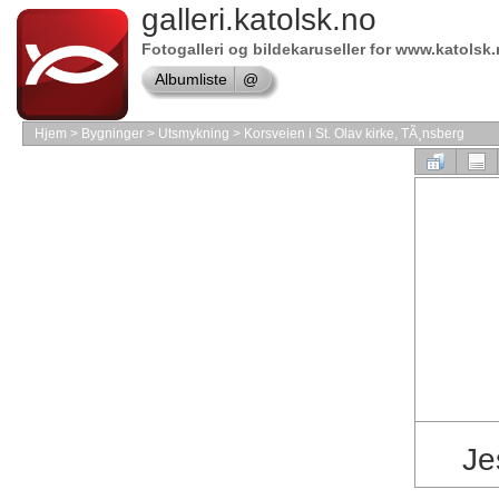
galleri.katolsk.no
Shop
Microsoft
Software
Fotogalleri og bildekaruseller for www.katolsk
Online
Albumliste
@
store
Software
Store
Hjem
>
Bygninger
>
Utsmykning
>
Korsveien i St. Olav kirke, TÃ¸nsberg
Online
store
VMware
Software
Online
store
Borland
Software
shop
Online
store
MAC
Software
Shop
Autodesk
Je
Software
Online